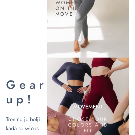
WOMEN
ON THE
MOVE
Gear
up!
MOVEMENT
Trening je bolji
CHOSE YOUR
COLORS AND
kada se sviðaš
FIT