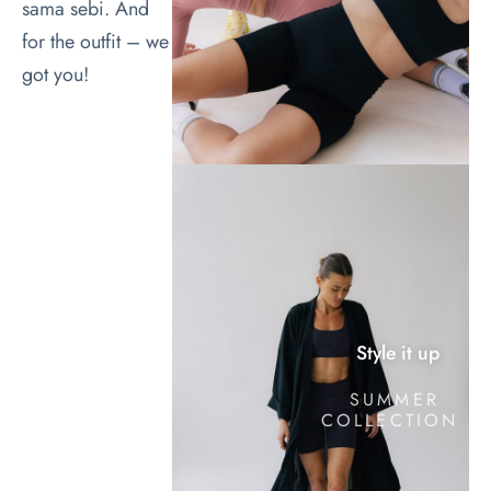
sama sebi. And
for the outfit – we
got you!
Style it up
SUMMER
COLLECTION