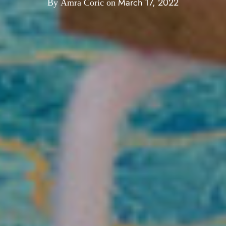
March 17, 2022
By
Amra Coric
on