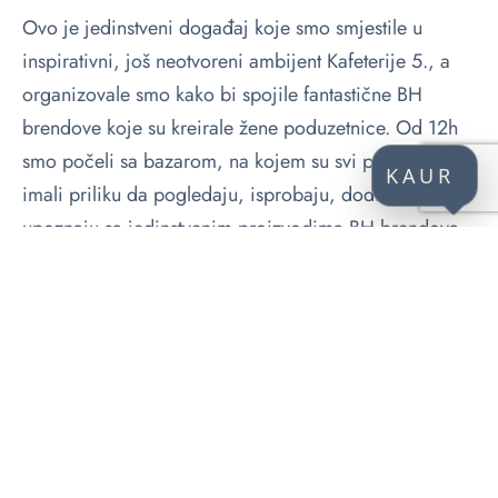
Ovo je jedinstveni događaj koje smo smjestile u
inspirativni, još neotvoreni ambijent Kafeterije 5., a
organizovale smo kako bi spojile fantastične BH
brendove koje su kreirale žene poduzetnice. Od 12h
smo počeli sa bazarom, na kojem su svi posjetioci
KAUR
imali priliku da pogledaju, isprobaju, dodirnu i bolje
upoznaju sa jedinstvenim proizvodima BH brendova.
Želja je bila da se stanovnici Banja Luke, a i šire, više
upoznaju sa svim unikatnim proizvodima koje kreiraju
izuzetno sposobne žene koje stoje iza predstavljenih
brendova.
KAUR